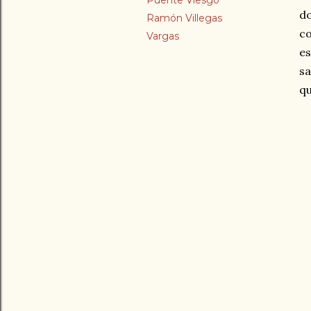
Puente Viesgo
d
Ramón Villegas
co
Vargas
es
sa
qu