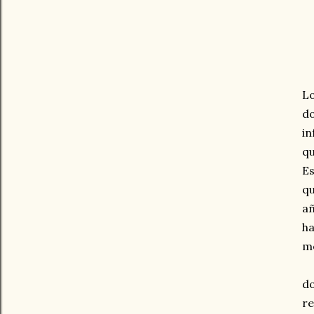
Lo
do
i
qu
Es
qu
a
ha
me
d
re