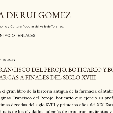
Ir al contenido principal
A DE RUI GOMEZ
monio y Cultura Popular del Valle de Toranzo.
NTACTO
ENLACES
il 16, 2024
RANCISCO DEL PEROJO. BOTICARIO Y 
ARGAS A FINALES DEL SIGLO XVIII
 el gran libro de la historia antigua de la farmacia cánt
ginas Francisco del Perojo, boticario que ejerció su prof
timas décadas del siglo XVIII y primeros años del XIX. E
l país de los olvidados, además de procurar ungüentos y p