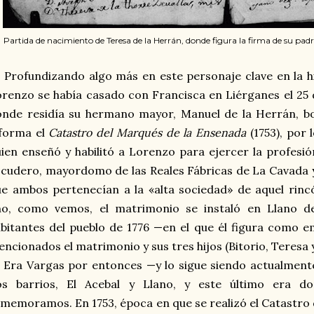
Partida de nacimiento de Teresa de la Herrán, donde figura la firma de su p
Profundizando algo más en este personaje clave en la hi
renzo se había casado con Francisca en Liérganes el 25
nde residía su hermano mayor, Manuel de la Herrán, bo
nforma el
Catastro del Marqués de la Ensenada
(1753), por
ien enseñó y habilitó a Lorenzo para ejercer la profesión
cudero, mayordomo de las Reales Fábricas de La Cavada y
e ambos pertenecían a la «alta sociedad» de aquel rin
ño, como vemos, el matrimonio se instaló en Llano d
bitantes del pueblo de 1776 —en el que él figura como
ncionados el matrimonio y sus tres hijos (Bitorio, Teresa y
Era Vargas por entonces —y lo sigue siendo actualmen
os barrios, El Acebal y Llano, y este último era d
memoramos. En 1753, época en que se realizó el Catastro