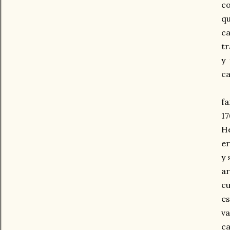
co
qu
ca
tr
y 
ca
fa
17
He
er
y 
ar
cu
es
va
ca