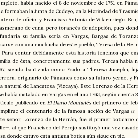
mpleto, había nacido el 8 de noviembre de 1751 en Pám
e formaban la Junta de Cudeyo, en la Merindad de Trasmier
ntero de oficio, y Francisca Antonia de Villaelrriego. Er
asmerano de cuna, pero torancés de adopción, pues donde
fundaría su familia sería en Vargas, Bargas de Toranz
sarse con una muchacha de este pueblo, Teresa de la Her
Para contar debidamente esta historia tenemos que em
milia de ésta, concretamente sus padres. Teresa había n
67, siendo bautizada como Ysidora Theresa Josepha, hi
rrera, originario de Pámanes como su futuro yerno, y Fr
a natural de Lanestosa (Vizcaya). Este Lorenzo de la Her
se había instalado en Vargas en el año 1763, según cuenta
tículo publicado en
El Diario Montañés
del primero de feb
mplirse el centenario de la famosa acción de Vargas
[2]
te señor, Lorenzo de la Herrán, fue el primer boticario 
lle—, al que Francisco del Perojo sustituyó una vez casad
sa donde estuvo esta antigua botica aún sigue en pie.