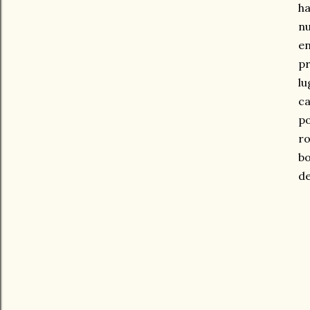
ha
n
en
pr
l
ca
p
ro
bo
de