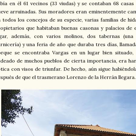
bía en él 61 vecinos (33 viudas) y se contaban 68 casas h
ueve arruinadas. Sus moradores eran eminentemente cam
 todos los concejos de su especie, varias familias de h
opietarios que habitaban buenas casonas y palacios de e
ugar, además, con varios molinos, dos tabernas (una
rnicería) y una feria de año que duraba tres días, llamad
orque se encontraba Vargas en un lugar bien situado,
deado de muchos pueblos de cierta importancia, era har
tica con visos de triunfar. De hecho, aún sigue habiéndo
spués de que el trasmerano Lorenzo de la Herrán llegara.