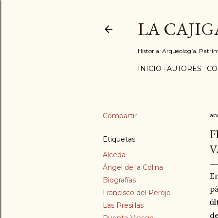
LA CAJIG
Historia. Arqueología. Patri
INICIO
AUTORES
CO
Compartir
abr
F
Etiquetas
V
Alceda
Ángel de la Colina
En
Biografías
pá
Francisco del Perojo
úl
Las Presillas
de