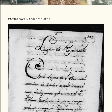
ENTRADAS MÁS RECIENTES
E
n
t
r
a
d
a
s